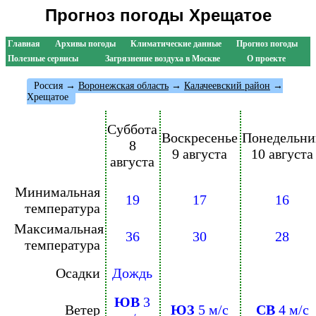
Прогноз погоды Хрещатое
Главная
Архивы погоды
Климатические данные
Прогноз погоды
Полезные сервисы
Загрязнение воздуха в Москве
О проекте
Россия
→
Воронежская область
→
Калачеевский район
→
Хрещатое
Суббота
Воскресенье
Понедельни
8
9 августа
10 августа
августа
Минимальная
19
17
16
температура
Максимальная
36
30
28
температура
Осадки
Дождь
ЮВ
3
Ветер
ЮЗ
5 м/с
СВ
4 м/с