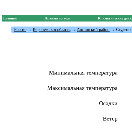
Главная
Архивы погоды
Климатические дан
Россия
→
Воронежская область
→
Аннинский район
→ Студено
Минимальная температура
Максимальная температура
Осадки
Ветер