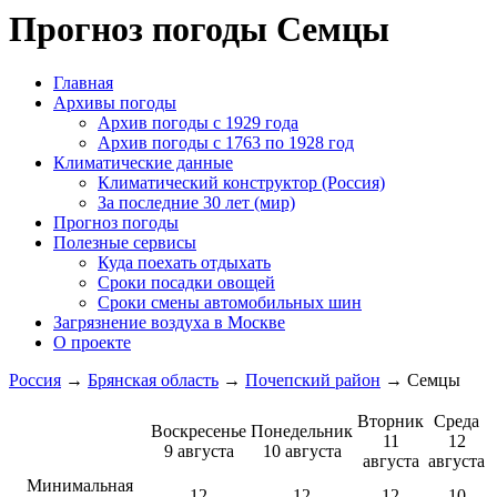
Прогноз погоды Семцы
Главная
Архивы погоды
Архив погоды c 1929 года
Архив погоды c 1763 по 1928 год
Климатические данные
Климатический конструктор (Россия)
За последние 30 лет (мир)
Прогноз погоды
Полезные сервисы
Куда поехать отдыхать
Сроки посадки овощей
Сроки смены автомобильных шин
Загрязнение воздуха в Москве
О проекте
Россия
→
Брянская область
→
Почепский район
→ Семцы
Вторник
Среда
Воскресенье
Понедельник
11
12
9 августа
10 августа
августа
августа
Минимальная
12
12
12
10