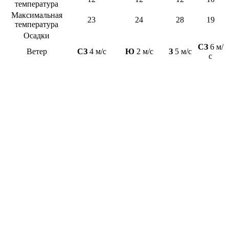
температура
Максимальная
23
24
28
19
температура
Осадки
СЗ
6 м/
Ветер
СЗ
4 м/с
Ю
2 м/с
З
5 м/с
с