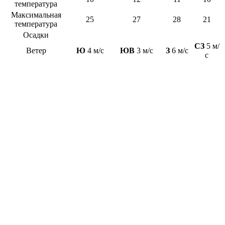
температура
Максимальная
25
27
28
21
температура
Осадки
СЗ
5 м/
Ветер
Ю
4 м/с
ЮВ
3 м/с
З
6 м/с
с