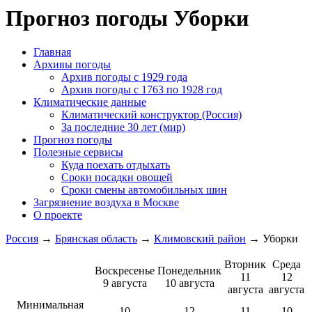
Прогноз погоды Уборки
Главная
Архивы погоды
Архив погоды c 1929 года
Архив погоды c 1763 по 1928 год
Климатические данные
Климатический конструктор (Россия)
За последние 30 лет (мир)
Прогноз погоды
Полезные сервисы
Куда поехать отдыхать
Сроки посадки овощей
Сроки смены автомобильных шин
Загрязнение воздуха в Москве
О проекте
Россия
→
Брянская область
→
Климовский район
→ Уборки
Вторник
Среда
Воскресенье
Понедельник
11
12
9 августа
10 августа
августа
августа
Минимальная
10
12
11
10