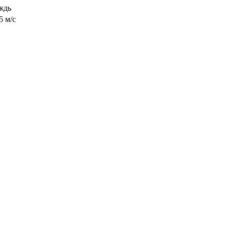
ждь
5 м/с