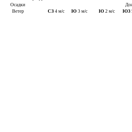
Осадки
До
Ветер
СЗ
4 м/с
Ю
3 м/с
Ю
2 м/с
ЮЗ