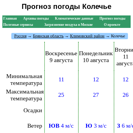
Прогноз погоды Колечье
Главная
Архивы погоды
Климатические данные
Прогноз погоды
Полезные сервисы
Загрязнение воздуха в Москве
О проекте
Россия
→
Брянская область
→
Климовский район
→ Колечье
Вторн
Воскресенье
Понедельник
11
9 августа
10 августа
август
Минимальная
11
12
12
температура
Максимальная
25
27
26
температура
Осадки
Ветер
ЮВ
4 м/с
Ю
3 м/с
З
6 м/