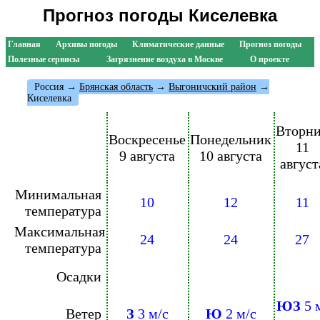
Прогноз погоды Киселевка
Главная
Архивы погоды
Климатические данные
Прогноз погоды
Полезные сервисы
Загрязнение воздуха в Москве
О проекте
Россия
→
Брянская область
→
Выгоничский район
→
Киселевка
Вторн
Воскресенье
Понедельник
11
9 августа
10 августа
август
Минимальная
10
12
11
температура
Максимальная
24
24
27
температура
Осадки
ЮЗ
5 
Ветер
З
3 м/с
Ю
2 м/с