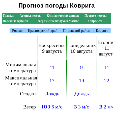
Прогноз погоды Коврига
Главная
Архивы погоды
Климатические данные
Прогноз погоды
Полезные сервисы
Загрязнение воздуха в Москве
О проекте
Россия
→
Красноярский край
→
Пировский район
→ Коврига
Вторн
Воскресенье
Понедельник
11
9 августа
10 августа
август
Минимальная
11
9
11
температура
Максимальная
17
19
22
температура
Осадки
Дождь
Дождь
Ветер
ЮЗ
6 м/с
З
3 м/с
В
2 м/