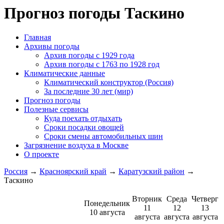
Прогноз погоды Таскино
Главная
Архивы погоды
Архив погоды c 1929 года
Архив погоды c 1763 по 1928 год
Климатические данные
Климатический конструктор (Россия)
За последние 30 лет (мир)
Прогноз погоды
Полезные сервисы
Куда поехать отдыхать
Сроки посадки овощей
Сроки смены автомобильных шин
Загрязнение воздуха в Москве
О проекте
Россия
→
Красноярский край
→
Каратузский район
→
Таскино
Вторник
Среда
Четверг
Понедельник
11
12
13
10 августа
августа
августа
августа