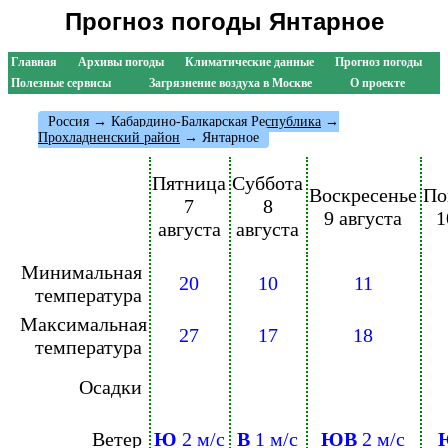
Прогноз погоды Янтарное
Главная
Архивы погоды
Климатические данные
Прогноз погоды
Полезные сервисы
Загрязнение воздуха в Москве
О проекте
Россия
→
Кабардино-Балкарская Республика
→
Прохладненский район
→ Янтарное
Пятница
Суббота
Воскресенье
По
7
8
9 августа
1
августа
августа
Минимальная
20
10
11
температура
Максимальная
27
17
18
температура
Осадки
Ветер
Ю
2 м/с
В
1 м/с
ЮВ
2 м/с